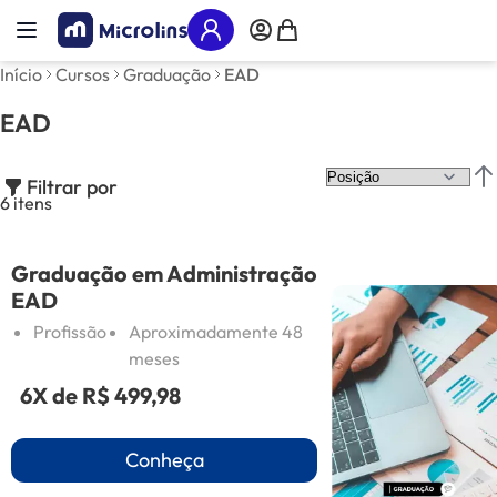
Pular para o conteúdo
Alternar Nav
Meu Carrinho
Início
Cursos
Graduação
EAD
EAD
Filtrar por
Def
6
itens
Graduação em Administração
EAD
Profissão
Aproximadamente 48
meses
6X de
R$ 499,98
Conheça