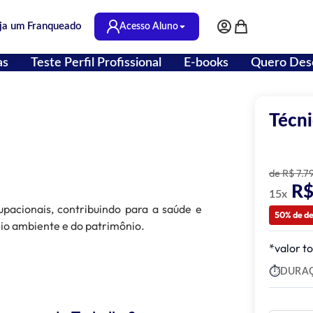
ja um Franqueado
Acesso Aluno
Minha Conta
Meu Carrinho
as
Teste Perfil Profissional
E-books
Quero Des
Técni
de R$ 7.7
R$
15x
pacionais, contribuindo para a saúde e
50% de d
eio ambiente e do patrimônio.
*valor to
DURA