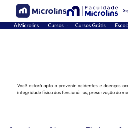
Pular para o conteúdo
Se
A Microlins
Cursos
Cursos Grátis
Escol
Você estará apto a prevenir acidentes e doenças ocu
integridade física dos funcionários, preservação do m