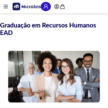
Pular para o conteúdo
Alternar Nav
Meu Carrinho
Graduação em Recursos Humanos
EAD