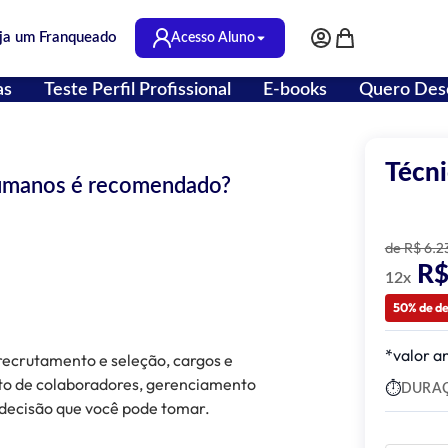
ja um Franqueado
Acesso Aluno
Minha Conta
Meu Carrinho
as
Teste Perfil Profissional
E-books
Quero Des
Técn
Humanos é recomendado?
de R$ 6.2
R$
12x
50% de d
*valor a
recrutamento e seleção, cargos e
nto de colaboradores, gerenciamento
DURA
 decisão que você pode tomar.