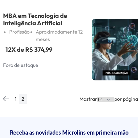
MBA em Tecnologia de
Inteligência Artificial
Profissão
Aproximadamente 12
meses
12X de
R$ 374,99
Fora de estoque
1
2
Mostrar
por página
Página
Página
Anterior
Página
Você esta lendo a pagina
Receba as novidades Microlins em primeira mão