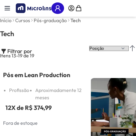
Pular para o conteúdo
Alternar Nav
Meu Carrinho
Início
Cursos
Pós-graduação
Tech
Tech
Filtrar por
Def
Itens
13
-
19
de
19
Pós em Lean Production
Profissão
Aproximadamente 12
meses
12X de
R$ 374,99
Fora de estoque